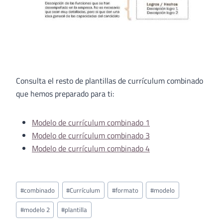
Consulta el resto de plantillas de currículum combinado
que hemos preparado para ti:
Modelo de currículum combinado 1
Modelo de currículum combinado 3
Modelo de currículum combinado 4
Etiquetas
#
combinado
#
Currículum
#
formato
#
modelo
de
la
#
modelo 2
#
plantilla