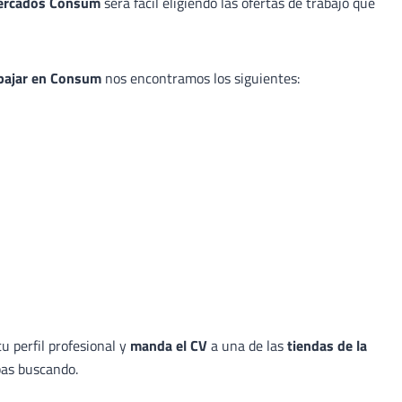
rmercados Consum
será fácil eligiendo las ofertas de trabajo que
bajar en Consum
nos encontramos los siguientes:
 perfil profesional y
manda el CV
a una de las
tiendas de la
bas buscando.