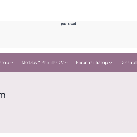
-- publicidad --
abajo
Modelos Y Plantillas CV
Encontrar Trabajo
Desarroll
um