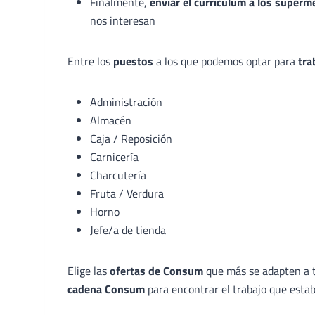
Finalmente,
enviar el currículum a los supe
nos interesan
Entre los
puestos
a los que podemos optar para
tra
Administración
Almacén
Caja / Reposición
Carnicería
Charcutería
Fruta / Verdura
Horno
Jefe/a de tienda
Elige las
ofertas de Consum
que más se adapten a tu
cadena Consum
para encontrar el trabajo que esta