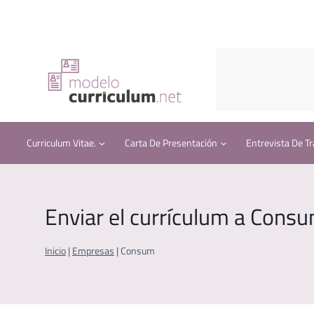
Saltar
al
contenido
Curriculum Vitae.
Carta De Presentación
Entrevista De Tr
Enviar el currículum a Cons
Inicio
|
Empresas
|
Consum