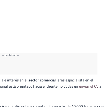
-- publicidad --
ia e interés en el
sector comercial
, eres especialista en el
sional está orientado hacia el cliente no dudes en
enviar el CV
a
ica a la alimentación contando con más de 10.000 trabajadores