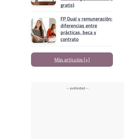
gratis)
FP Dual y remuneración:
diferencias entre
prácticas, beca y
contrato
Más artículos [+]
-- publicidad --