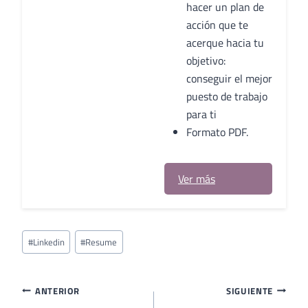
hacer un plan de
acción que te
acerque hacia tu
objetivo:
conseguir el mejor
puesto de trabajo
para ti
Formato PDF.
Ver más
Etiquetas
#
Linkedin
#
Resume
de
la
entrada:
Navegación
ANTERIOR
SIGUIENTE