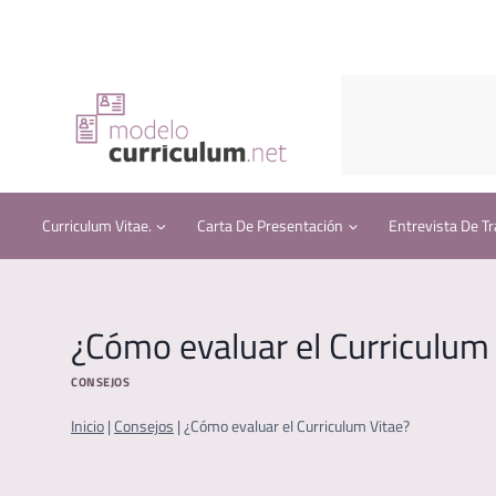
Saltar
al
contenido
Curriculum Vitae.
Carta De Presentación
Entrevista De Tr
¿Cómo evaluar el Curriculum
CONSEJOS
Inicio
|
Consejos
|
¿Cómo evaluar el Curriculum Vitae?