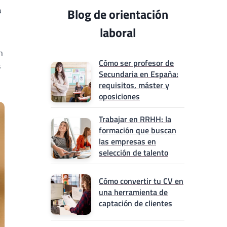
a
Blog de orientación
laboral
n
Cómo ser profesor de
s
Secundaria en España:
requisitos, máster y
oposiciones
Trabajar en RRHH: la
formación que buscan
las empresas en
selección de talento
Cómo convertir tu CV en
una herramienta de
captación de clientes