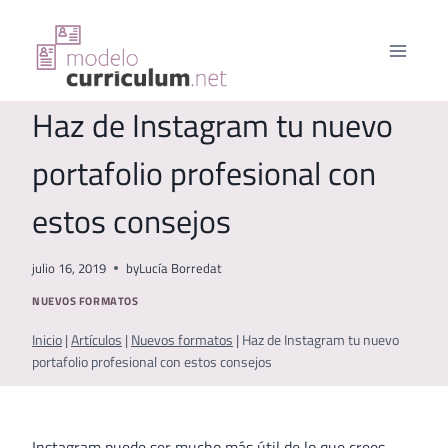
Saltar
al
contenido
Haz de Instagram tu nuevo
portafolio profesional con
estos consejos
julio 16, 2019
by
Lucía Borredat
NUEVOS FORMATOS
Inicio
|
Artículos
|
Nuevos formatos
|
Haz de Instagram tu nuevo
portafolio profesional con estos consejos
Instagram puede ser mucho más útil de lo que crees