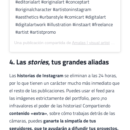
#editorialart #originalart #conceptart
#originalcharacter #artistoninstagram
#aesthetics #urbanstyle #comicart #digitalart
#digitalartwork #illustration #instaart #freelance
#artist #artistpromo
Una publicación compartida de
Amalas | visual artist
(@amalasrosa) el
4. Las
stories
, tus grandes aliadas
Las
historias de Instagram
se eliminan a las 24 horas,
por lo que tienen un carácter mucho más inmediato que
el resto de las publicaciones. Puedes usar el feed para
las imágenes estrictamente del portfolio, pero ¡no
infravalores el poder de las historias! Compartiendo
contenido «extra»
, sobre cómo trabajas detrás de las
cámaras, puedes
ganarte la simpatía de tus
seguidores, que te ayudarán a difundir tus proyectos.