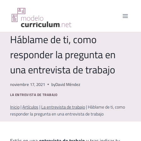
Saltar
al
contenido
Háblame de ti, como
responder la pregunta en
una entrevista de trabajo
noviembre 17, 2021
by
David Méndez
LA ENTREVISTA DE TRABAJO
Inicio
|
Artículos
|
La entrevista de trabajo
|
Háblame de ti, como
responder la pregunta en una entrevista de trabajo
Estás en una
entrevista de trabajo
y tras indicar tu