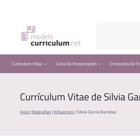
Saltar
al
contenido
Curriculum Vitae.
Carta De Presentación
Entrevista De Tr
Currículum Vitae de Silvia Ga
Inicio
|
Biografías
|
Influencers
|
Silvia García Bartabac