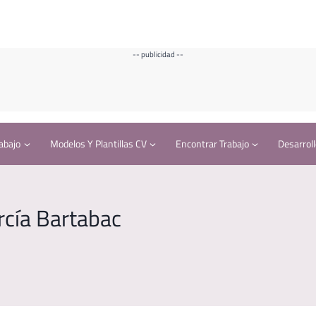
-- publicidad --
abajo
Modelos Y Plantillas CV
Encontrar Trabajo
Desarroll
rcía Bartabac