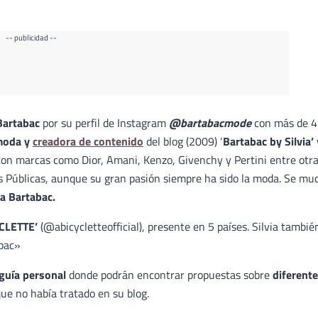
-- publicidad --
Bartabac
por su perfil de Instagram
@bartabacmode
con más de 
moda y
creadora de contenido
del blog (2009) ‘
Bartabac by Silvia’
 con marcas como Dior, Amani, Kenzo, Givenchy y Pertini entre otra
es Públicas, aunque su gran pasión siempre ha sido la moda. Se mu
ia Bartabac.
CLETTE’
(@abicycletteofficial), presente en 5 países. Silvia tambié
abac»
 guía personal
donde podrán encontrar propuestas sobre
diferent
ue no había tratado en su blog.