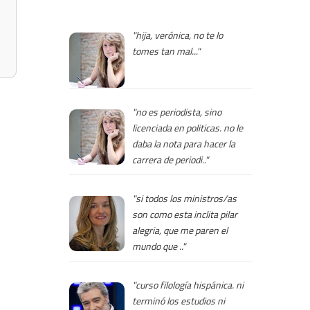
"hija, verónica, no te lo
tomes tan mal..."
"no es periodista, sino
licenciada en politicas. no le
daba la nota para hacer la
carrera de periodi.."
"si todos los ministros/as
son como esta inclita pilar
alegria, que me paren el
mundo que .."
"curso filología hispánica. ni
terminó los estudios ni