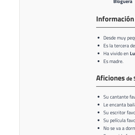
Bloguera
Información
Desde muy pequ
Es la tercera d
Ha vivido en
Lu
Es madre.
Aficiones
de 
Su cantante fa
Le encanta bail
Su escritor fav
Su película fav
No se va a dorm