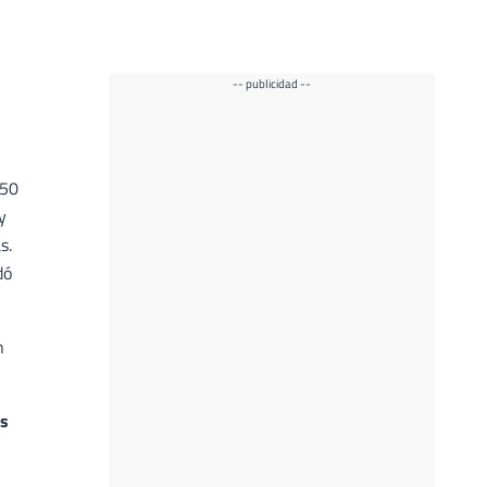
-- publicidad --
450
y
s.
dó
n
es