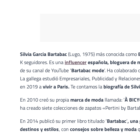
Silvia Garcia Bartabac
(Lugo, 1975) más conocida como
K seguidores. Es una
influencer
española, bloguera de 
de su canal de YouTube ‘
B
artabac mode
‘. Ha colaborado
La gallega estudió Empresariales, Publicidad y Relacion
en 2019 a
vivir a Paris.
Te contamos la
biografía de Silv
En 2010 creó su propia
marca de moda
llamada: ‘
À BICY
ha creado siete colecciones de zapatos «Pertini by Bart
En 2014 publicó su primer libro titulado ‘
Bartabac
‘
, una
destinos y estilos
, con
consejos sobre belleza y moda
q