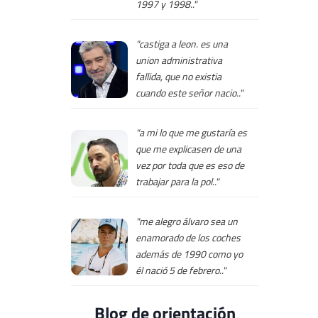
1997 y 1998.."
"castiga a leon. es una
union administrativa
fallida, que no existia
cuando este señor nacio.."
"a mi lo que me gustaría es
que me explicasen de una
vez por toda que es eso de
trabajar para la pol.."
"me alegro álvaro sea un
enamorado de los coches
además de 1990 como yo
él nació 5 de febrero.."
Blog de orientación