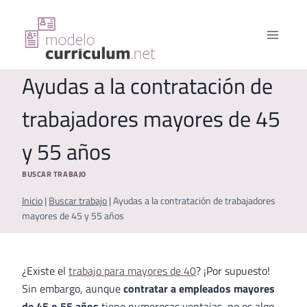
Saltar
al
contenido
Ayudas a la contratación de
trabajadores mayores de 45
y 55 años
BUSCAR TRABAJO
Inicio
|
Buscar trabajo
|
Ayudas a la contratación de trabajadores
mayores de 45 y 55 años
¿Existe el
trabajo para mayores de 40
? ¡Por supuesto!
Sin embargo, aunque
contratar a empleados mayores
de 45 o 55 años
tiene numerosas ventajas, no es algo