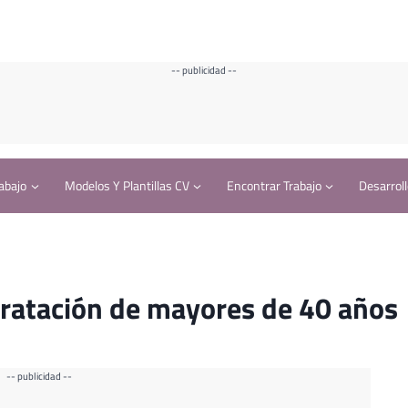
-- publicidad --
abajo
Modelos Y Plantillas CV
Encontrar Trabajo
Desarroll
ntratación de mayores de 40 años
-- publicidad --