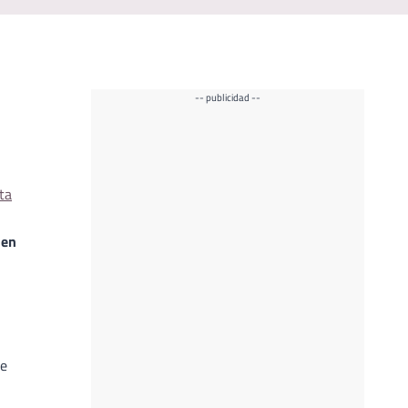
-- publicidad --
ta
 en
ue