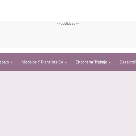
-- publicidad --
abajo
Modelos Y Plantillas CV
Encontrar Trabajo
Desarroll