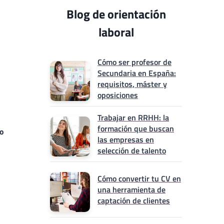
Blog de orientación
laboral
Cómo ser profesor de
Secundaria en España:
requisitos, máster y
oposiciones
Trabajar en RRHH: la
formación que buscan
o
las empresas en
selección de talento
Cómo convertir tu CV en
una herramienta de
captación de clientes