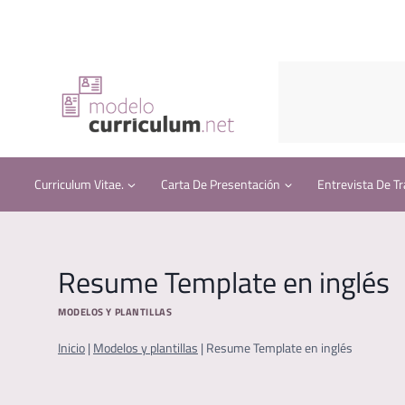
Saltar
al
contenido
Curriculum Vitae.
Carta De Presentación
Entrevista De Tr
Resume Template en inglés
MODELOS Y PLANTILLAS
Inicio
|
Modelos y plantillas
|
Resume Template en inglés