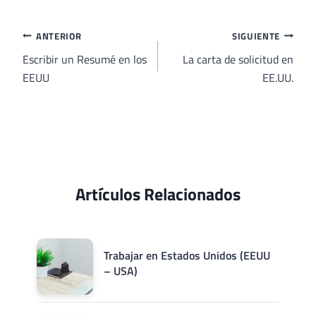
la
entrada:
Navegación
ANTERIOR
SIGUIENTE
de
Escribir un Resumé en los
La carta de solicitud en
EEUU
EE.UU.
entradas
Artículos Relacionados
Trabajar en Estados Unidos (EEUU
– USA)