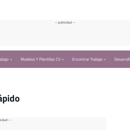
-- publicidad --
abajo
Modelos Y Plantillas CV
Encontrar Trabajo
Desarroll
ápido
icidad --