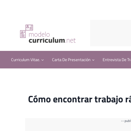
Saltar
al
contenido
Curriculum Vitae.
Carta De Presentación
Entrevista De Tr
Cómo encontrar trabajo r
-- publ