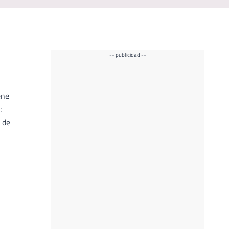
-- publicidad --
ene
:
r de