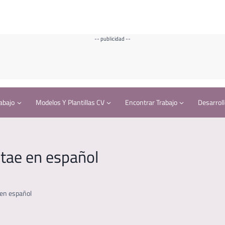
-- publicidad --
abajo
Modelos Y Plantillas CV
Encontrar Trabajo
Desarroll
tae en español
 en español