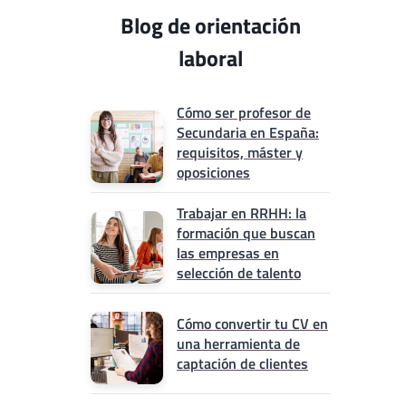
Blog de orientación
laboral
Cómo ser profesor de
Secundaria en España:
requisitos, máster y
oposiciones
Trabajar en RRHH: la
formación que buscan
las empresas en
selección de talento
Cómo convertir tu CV en
una herramienta de
captación de clientes