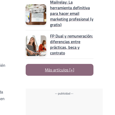
Mailrelay: La
herramienta definitiva
para hacer email
marketing profesional (y
gratis)
FP Dual y remuneración:
diferencias entre
prácticas, beca y
contrato
bién
Más artículos [+]
da
-- publicidad --
uen