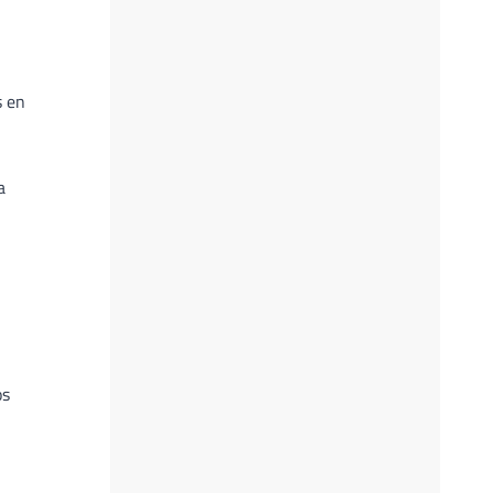
s en
a
os