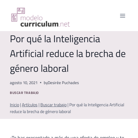
Saltar
al
contenido
Por qué la Inteligencia
Artificial reduce la brecha de
género laboral
agosto 10, 2021
by
Desirée Puchades
BUSCAR TRABAJO
Inicio
|
Artículos
|
Buscar trabajo
|
Por qué la Inteligencia Artificial
reduce la brecha de género laboral
¿Te has presentado a más de una oferta de empleo y te