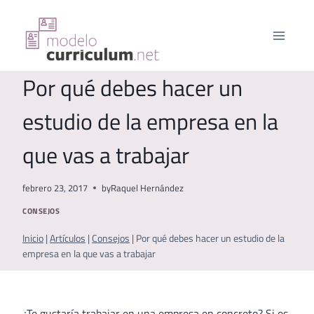
Saltar
al
contenido
Por qué debes hacer un
estudio de la empresa en la
que vas a trabajar
febrero 23, 2017
by
Raquel Hernández
CONSEJOS
Inicio
|
Artículos
|
Consejos
|
Por qué debes hacer un estudio de la
empresa en la que vas a trabajar
¿Te gustaría trabajar en una empresa en concreto? Si es