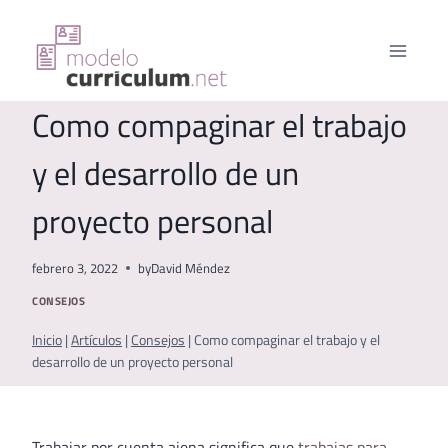
Saltar
al
contenido
Como compaginar el trabajo
y el desarrollo de un
proyecto personal
febrero 3, 2022
by
David Méndez
CONSEJOS
Inicio
|
Artículos
|
Consejos
|
Como compaginar el trabajo y el
desarrollo de un proyecto personal
Trabajar por cuenta ajena significa que
trabajas para