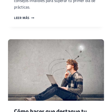
consejos infalibles para superar tu primer día de
prácticas.
CONSEJOS
LEER MÁS
PARA
EL
PRIMER
DÍA
DE
PRÁCTICAS
EN
EMPRESA
Cómo hacer que destaque tu