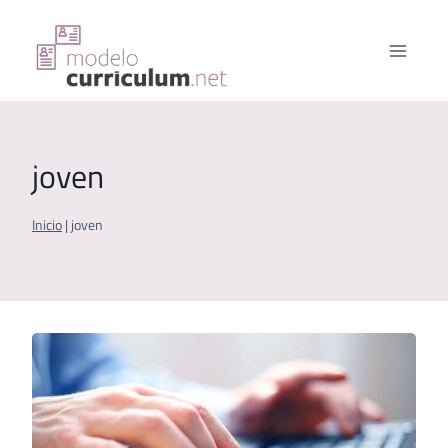
Saltar
al
contenido
joven
Inicio
|
joven