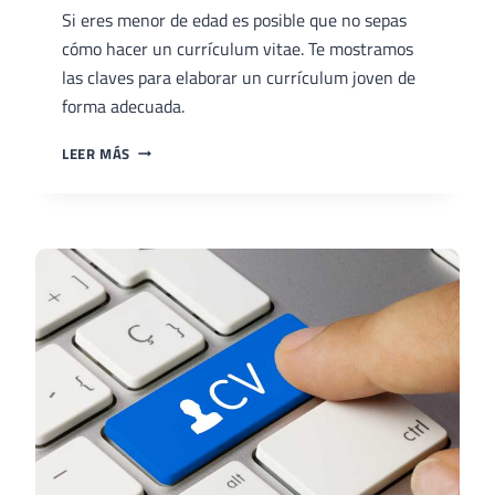
Si eres menor de edad es posible que no sepas
cómo hacer un currículum vitae. Te mostramos
las claves para elaborar un currículum joven de
forma adecuada.
CÓMO
LEER MÁS
HACER
EL
CURRICULUM
SI
TENGO
MENOS
DE
18
AÑOS