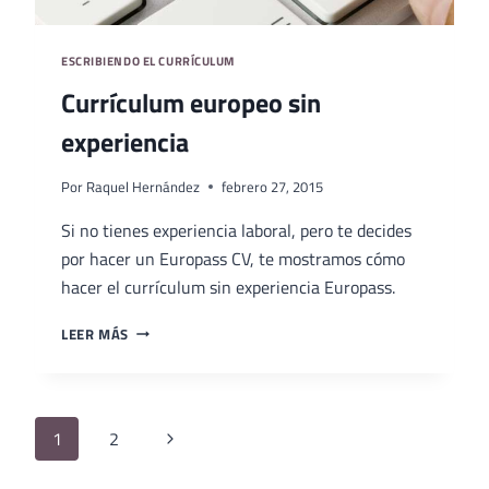
ESCRIBIENDO EL CURRÍCULUM
Currículum europeo sin
experiencia
Por
Raquel Hernández
febrero 27, 2015
Si no tienes experiencia laboral, pero te decides
por hacer un Europass CV, te mostramos cómo
hacer el currículum sin experiencia Europass.
CURRÍCULUM
LEER MÁS
EUROPEO
SIN
EXPERIENCIA
Navegación
Siguiente
1
2
de
página