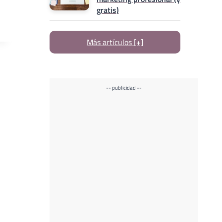
gratis)
Más artículos [+]
-- publicidad --