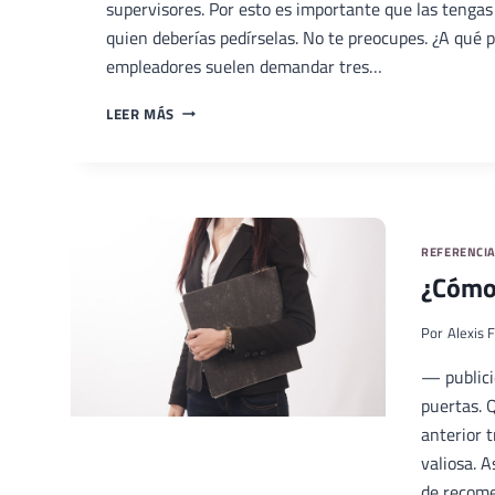
supervisores. Por esto es importante que las tengas
quien deberías pedírselas. No te preocupes. ¿A qué p
empleadores suelen demandar tres…
¿A
LEER MÁS
QUIEN
PEDIR
REFERENCIAS?
REFERENCI
¿Cómo 
Por
Alexis F
— public
puertas. 
anterior 
valiosa. A
de recome