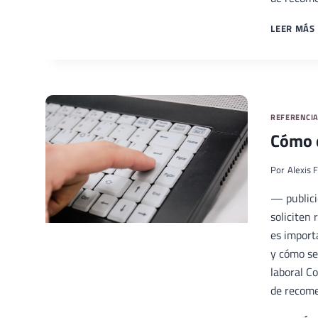
LEER MÁS
REFERENCI
Cómo e
Por
Alexis F
— publici
soliciten
es import
y cómo se
laboral C
de recom