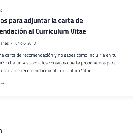
AS
os para adjuntar la carta de
ndación al Curriculum Vitae
iménez
junio 6, 2018
na carta de recomendación y no sabes cómo incluirla en tu
m? Echa un vistazo a los consejos que te proponemos para
la carta de recomendación al Curriculum Vitae.
CONSEJOS
PARA
ADJUNTAR
LA
CARTA
DE
RECOMENDACIÓN
AL
n
CURRICULUM