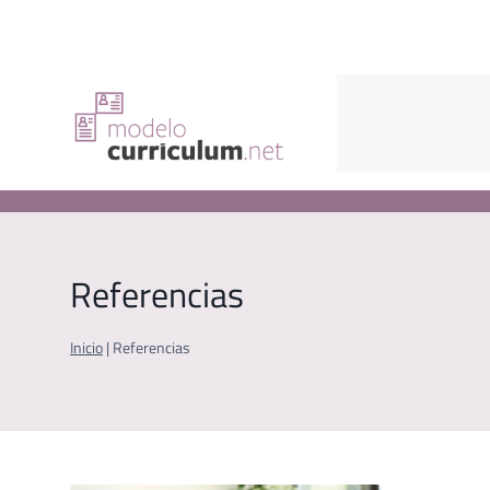
Saltar
al
contenido
Referencias
Inicio
|
Referencias