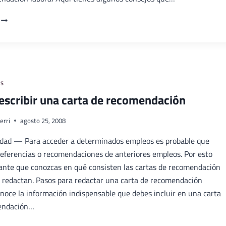
¿CÓMO
SOLICITAR
UNA
CARTA
DE
RECOMENDACIÓN?
AS
scribir una carta de recomendación
erri
agosto 25, 2008
dad — Para acceder a determinados empleos es probable que
 referencias o recomendaciones de anteriores empleos. Por esto
ante que conozcas en qué consisten las cartas de recomendación
 redactan. Pasos para redactar una carta de recomendación
onoce la información indispensable que debes incluir en una carta
endación…
CÓMO