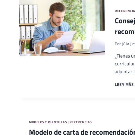
REFERENCI
Consej
recome
Por
Júlia J
¿Tienes u
currículu
adjuntar 
LEER MÁS
MODELOS Y PLANTILLAS
|
REFERENCIAS
Modelo de carta de recomendació