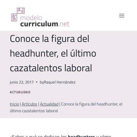
Saltar
al
contenido
Conoce la figura del
headhunter, el último
cazatalentos laboral
junio 22, 2017
by
Raquel Hernández
ACTUALIDAD
Inicio
|
Artículos
|
Actualidad
|
Conoce la figura del headhunter, el
último cazatalentos laboral
¿Sabes a qué se dedican los
headhunters
y cómo