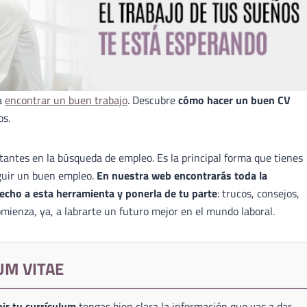
a
encontrar un buen trabajo
. Descubre
cómo hacer un buen CV
os.
antes en la búsqueda de empleo. Es la principal forma que tienes
guir un buen empleo.
En nuestra web encontrarás toda la
echo a esta herramienta y ponerla de tu parte
: trucos, consejos,
mienza, ya, a labrarte un futuro mejor en el mundo laboral.
UM VITAE
ir tu currículum
tengas bien clara la información que vas a dar,