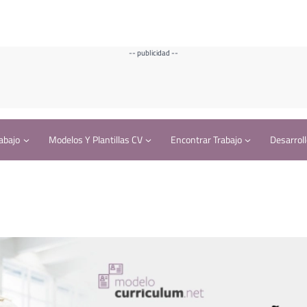
-- publicidad --
abajo
Modelos Y Plantillas CV
Encontrar Trabajo
Desarroll