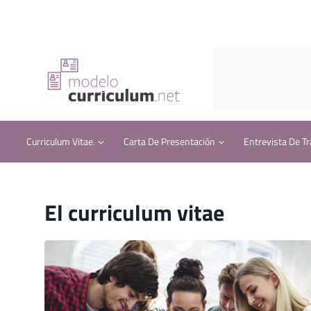
Saltar
al
contenido
Curriculum Vitae.
Carta De Presentación
Entrevista De Tr
El curriculum vitae