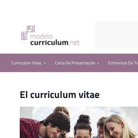
Saltar
al
contenido
Curriculum Vitae.
Carta De Presentación
Entrevista De Tr
El curriculum vitae