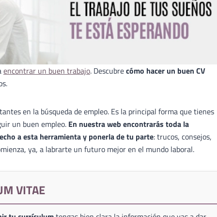
a
encontrar un buen trabajo
. Descubre
cómo hacer un buen CV
os.
antes en la búsqueda de empleo. Es la principal forma que tienes
guir un buen empleo.
En nuestra web encontrarás toda la
echo a esta herramienta y ponerla de tu parte
: trucos, consejos,
mienza, ya, a labrarte un futuro mejor en el mundo laboral.
UM VITAE
ir tu currículum
tengas bien clara la información que vas a dar,