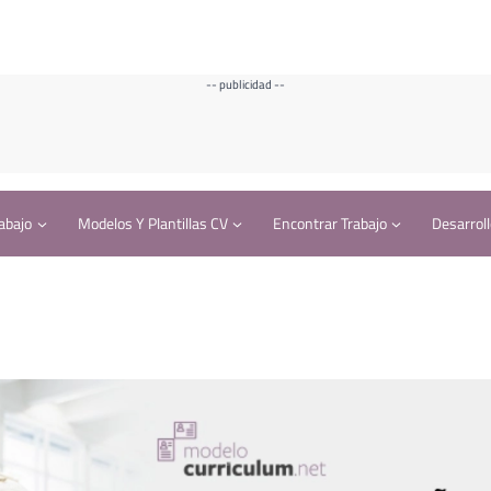
-- publicidad --
abajo
Modelos Y Plantillas CV
Encontrar Trabajo
Desarroll