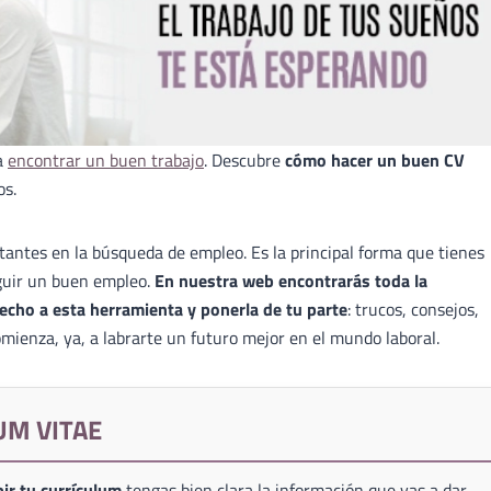
a
encontrar un buen trabajo
. Descubre
cómo hacer un buen CV
os.
antes en la búsqueda de empleo. Es la principal forma que tienes
guir un buen empleo.
En nuestra web encontrarás toda la
echo a esta herramienta y ponerla de tu parte
: trucos, consejos,
mienza, ya, a labrarte un futuro mejor en el mundo laboral.
UM VITAE
ir tu currículum
tengas bien clara la información que vas a dar,