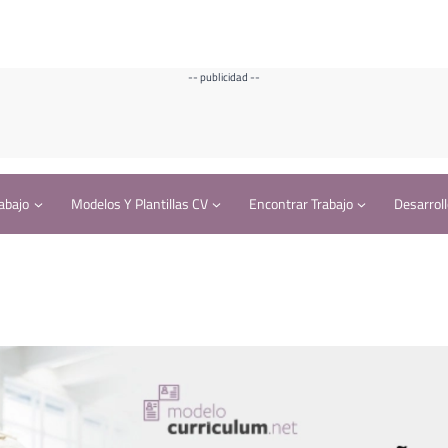
-- publicidad --
abajo
Modelos Y Plantillas CV
Encontrar Trabajo
Desarroll