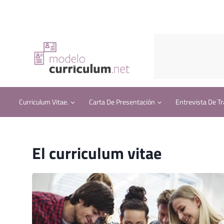
Saltar
al
contenido
Curriculum Vitae.
Carta De Presentación
Entrevista De Tr
El curriculum vitae