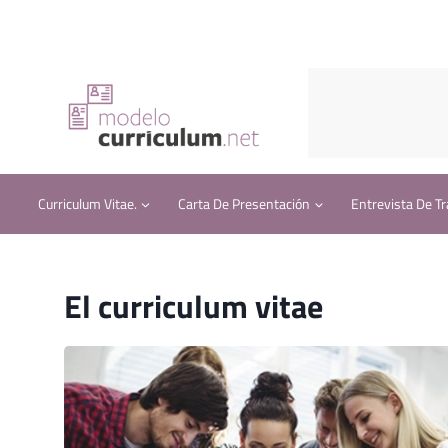
Saltar
al
contenido
Curriculum Vitae.
Carta De Presentación
Entrevista De Tr
El curriculum vitae