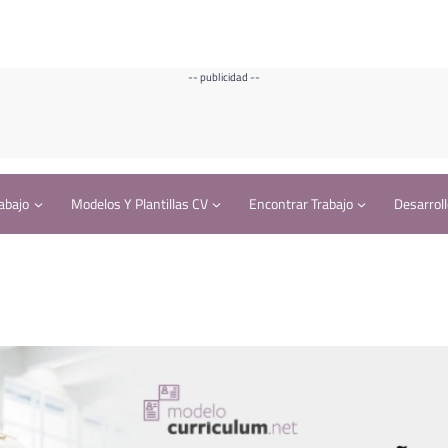
-- publicidad --
abajo
Modelos Y Plantillas CV
Encontrar Trabajo
Desarroll