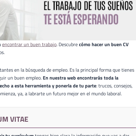
a
encontrar un buen trabajo
. Descubre
cómo hacer un buen CV
os.
antes en la búsqueda de empleo. Es la principal forma que tienes
guir un buen empleo.
En nuestra web encontrarás toda la
echo a esta herramienta y ponerla de tu parte
: trucos, consejos,
mienza, ya, a labrarte un futuro mejor en el mundo laboral.
UM VITAE
ir tu currículum
tengas bien clara la información que vas a dar,