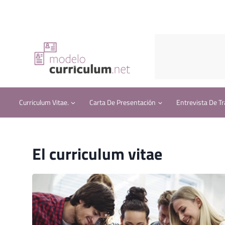
Saltar
al
contenido
Curriculum Vitae.
Carta De Presentación
Entrevista De Tr
El curriculum vitae