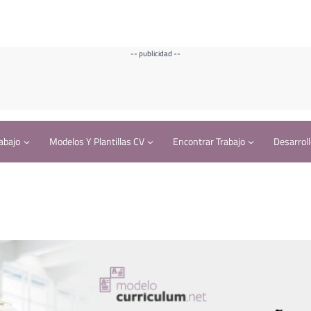
-- publicidad --
abajo
Modelos Y Plantillas CV
Encontrar Trabajo
Desarroll