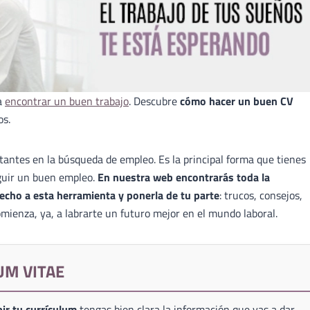
a
encontrar un buen trabajo
. Descubre
cómo hacer un buen CV
os.
antes en la búsqueda de empleo. Es la principal forma que tienes
guir un buen empleo.
En nuestra web encontrarás toda la
echo a esta herramienta y ponerla de tu parte
: trucos, consejos,
mienza, ya, a labrarte un futuro mejor en el mundo laboral.
UM VITAE
ir tu currículum
tengas bien clara la información que vas a dar,