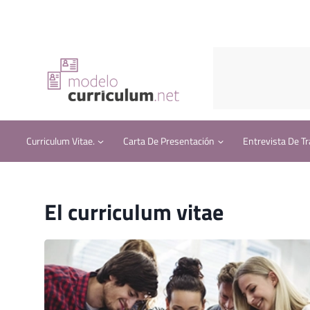
Saltar
al
contenido
Curriculum Vitae.
Carta De Presentación
Entrevista De Tr
El curriculum vitae