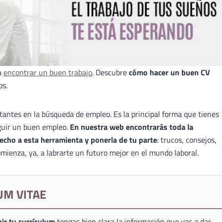
a
encontrar un buen trabajo
. Descubre
cómo hacer un buen CV
os.
antes en la búsqueda de empleo. Es la principal forma que tienes
guir un buen empleo.
En nuestra web encontrarás toda la
echo a esta herramienta y ponerla de tu parte
: trucos, consejos,
mienza, ya, a labrarte un futuro mejor en el mundo laboral.
UM VITAE
ir tu currículum
tengas bien clara la información que vas a dar,