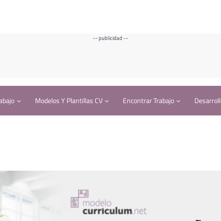
-- publicidad --
abajo
Modelos Y Plantillas CV
Encontrar Trabajo
Desarroll